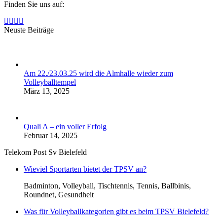
Finden Sie uns auf:
YouTube
Instagram
E-
Website
page
page
Mail
page
Neuste Beiträge
opens
opens
page
opens
in
in
opens
in
new
new
in
new
window
window
new
window
Am 22./23.03.25 wird die Almhalle wieder zum
window
Volleyballtempel
März 13, 2025
Quali A – ein voller Erfolg
Februar 14, 2025
Telekom Post Sv Bielefeld
Wieviel Sportarten bietet der TPSV an?
Badminton, Volleyball, Tischtennis, Tennis, Ballbinis,
Roundnet, Gesundheit
Was für Volleyballkategorien gibt es beim TPSV Bielefeld?