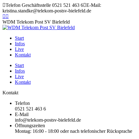
Zum
Telefon Geschäftsstelle 0521 521 463 6
E-Mail:
Inhalt
kristina.standke@telekom-postsv-bielefeld.de
springen
Instagram
YouTube
page
page
WDM Telekom Post SV Bielefeld
opens
opens
in
in
Start
new
new
Infos
window
window
Live
Kontakt
Start
Infos
Live
Kontakt
Kontakt
Telefon
0521 521 463 6
E-Mail
info@telekom-postsv-bielefeld.de
Öffnungszeiten
Montag: 16:00 - 18:00 oder nach telefonischer Rücksprache