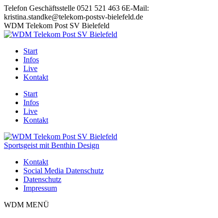
Zum
Telefon Geschäftsstelle 0521 521 463 6
E-Mail:
Inhalt
kristina.standke@telekom-postsv-bielefeld.de
springen
Instagram
YouTube
WDM Telekom Post SV Bielefeld
page
page
opens
opens
Start
in
in
Infos
new
new
Live
window
window
Kontakt
Start
Infos
Live
Kontakt
Sportsgeist mit Benthin Design
Kontakt
Social Media Datenschutz
Datenschutz
Impressum
WDM MENÜ