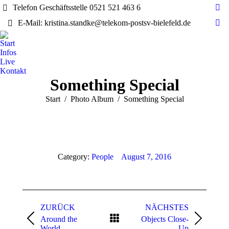
Telefon Geschäftsstelle 0521 521 463 6
Ins
E-Mail: kristina.standke@telekom-postsv-bielefeld.de
pag
Yo
ope
pag
Start
in
ope
Infos
ne
in
Live
wi
Kontakt
ne
Something Special
wi
Sie befinden sich hier:
Start
Photo Album
Something Special
Category:
People
August 7, 2016
Album-
Navigation
ZURÜCK
NÄCHSTES
Around the
Objects Close-
Vorheriges
Nächstes
World
Up