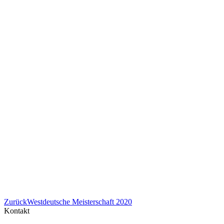
Previous
Zurück
Westdeutsche Meisterschaft 2020
project:
Kontakt