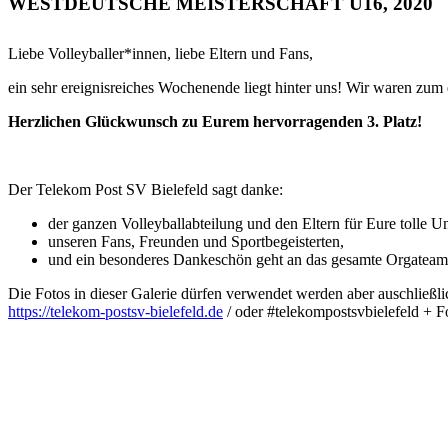
WESTDEUTSCHE MEISTERSCHAFT U16, 2020
Liebe Volleyballer*innen, liebe Eltern und Fans,
ein sehr ereignisreiches Wochenende liegt hinter uns! Wir waren zum 
Herzlichen Glückwunsch zu Eurem hervorragenden 3. Platz!
Der Telekom Post SV Bielefeld sagt danke:
der ganzen Volleyballabteilung und den Eltern für Eure tolle 
unseren Fans, Freunden und Sportbegeisterten,
und ein besonderes Dankeschön geht an das gesamte Orgateam
Die Fotos in dieser Galerie dürfen verwendet werden aber auschließli
https://telekom-postsv-bielefeld.de
/ oder #telekompostsvbielefeld + F
Project
navigation