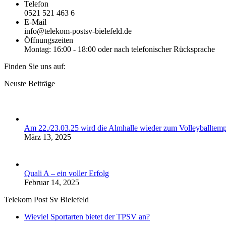
Telefon
0521 521 463 6
E-Mail
info@telekom-postsv-bielefeld.de
Öffnungszeiten
Montag: 16:00 - 18:00 oder nach telefonischer Rücksprache
Finden Sie uns auf:
YouTube
Instagram
E-
Website
Neuste Beiträge
page
page
Mail
page
opens
opens
page
opens
in
in
opens
in
new
new
in
new
Am 22./23.03.25 wird die Almhalle wieder zum Volleyballtemp
window
window
new
window
März 13, 2025
window
Quali A – ein voller Erfolg
Februar 14, 2025
Telekom Post Sv Bielefeld
Wieviel Sportarten bietet der TPSV an?